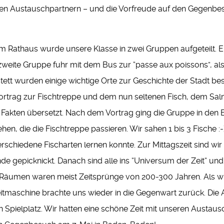
hen Austauschpartnern – und die Vorfreude auf den Gegenb
am Rathaus wurde unsere Klasse in zwei Gruppen aufgeteilt. E
 zweite Gruppe fuhr mit dem Bus zur “passe aux poissons”, a
tett wurden einige wichtige Orte zur Geschichte der Stadt bes
rtrag zur Fischtreppe und dem nun seltenen Fisch, dem Salm 
n Fakten übersetzt. Nach dem Vortrag ging die Gruppe in den
ehen, die die Fischtreppe passieren. Wir sahen 1 bis 3 Fische
hiedene Fischarten lernen konnte. Zur Mittagszeit sind wir ins
e gepicknickt. Danach sind alle ins “Universum der Zeit“ und
n Räumen waren meist Zeitsprünge von 200-300 Jahren. Als 
e Zeitmaschine brachte uns wieder in die Gegenwart zurück. Di
Spielplatz. Wir hatten eine schöne Zeit mit unseren Austaus