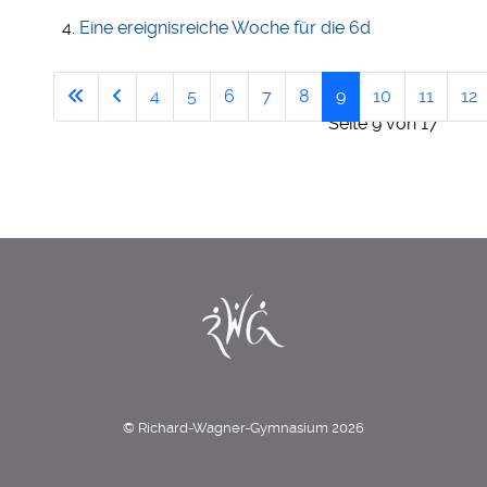
Eine ereignisreiche Woche für die 6d
4
5
6
7
8
9
10
11
12
Seite 9 von 17
© Richard-Wagner-Gymnasium 2026