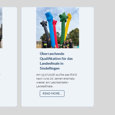
Überraschende
Qualifikation für das
Landesfinale in
Sindelfingen
r
Am 15.07.2026 durfte das RWG
nach rund 20 Jahren erstmals
wieder am Leichtathletik-
Landesfinale...
READ MORE...