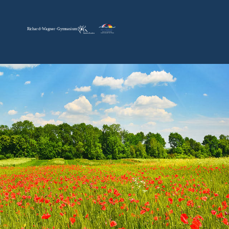
R
i
c
h
a
r
d
-
W
a
g
n
e
r
-Gy
m
n
a
si
u
m
Deutsch-Französische
B
a
den-B
a
den
Zusammenarbeit von Schulen