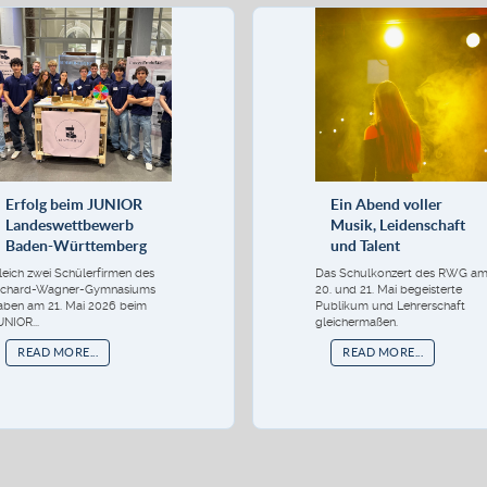
Erfolg beim JUNIOR
Ein Abend voller
Landeswettbewerb
Musik, Leidenschaft
Baden-Württemberg
und Talent
leich zwei Schülerfirmen des
Das Schulkonzert des RWG a
ichard-Wagner-Gymnasiums
20. und 21. Mai begeisterte
aben am 21. Mai 2026 beim
Publikum und Lehrerschaft
UNIOR...
gleichermaßen.
READ MORE...
READ MORE...