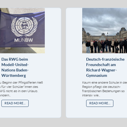
Das RWG beim
Deutsch-französische
Modell-United-
Freundschaft am
Nations Baden-
Richard-Wagner-
Württemberg
Gymnasium
u Beginn der Pfingstferien hieß
Kaum eine andere Schule in de
s für vier Schüler*innen des
Region pflegt die deutsch-
WG nicht ab in den Urlaub,
französischen Beziehungen so
ondern...
intensiv wie...
READ MORE...
READ MORE...