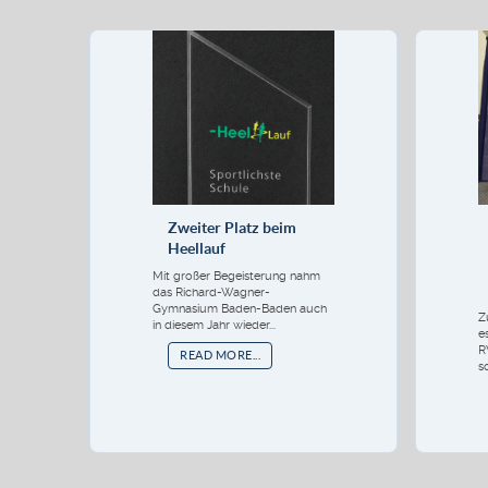
Zweiter Platz beim
Heellauf
Mit großer Begeisterung nahm
das Richard-Wagner-
Gymnasium Baden-Baden auch
Z
in diesem Jahr wieder...
e
R
READ MORE...
s