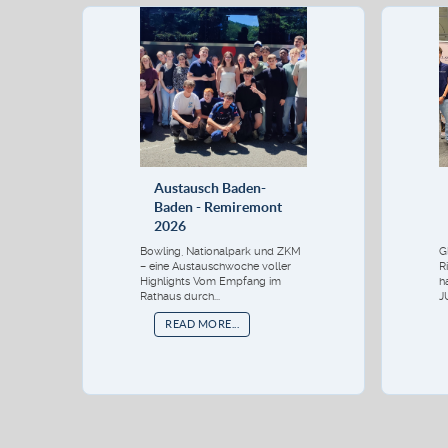
Austausch Baden-
Baden - Remiremont
2026
Bowling, Nationalpark und ZKM
G
– eine Austauschwoche voller
R
Highlights Vom Empfang im
h
Rathaus durch...
J
READ MORE...