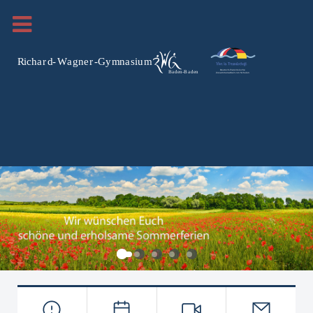
R
i
c
h
a
r
d
-
W
a
g
n
e
r
-Gy
m
n
a
si
u
m
Deutsch-Französische
B
a
den-B
a
den
Zusammenarbeit von Schulen